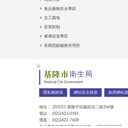
食品藥物安全專區
志工園地
菸害防制
健康促進專區
長期照顧服務管理所
:::
基隆市
衛生局
Keelung City Government
隱私權政策
網站安全政策
政府網站
地址：
201015 基隆市信義區信二路266號
電話：
(02)2423-0181
傳真：
(02)2422-7608
食品藥物管理科及醫政科請撥：
(02)24252221