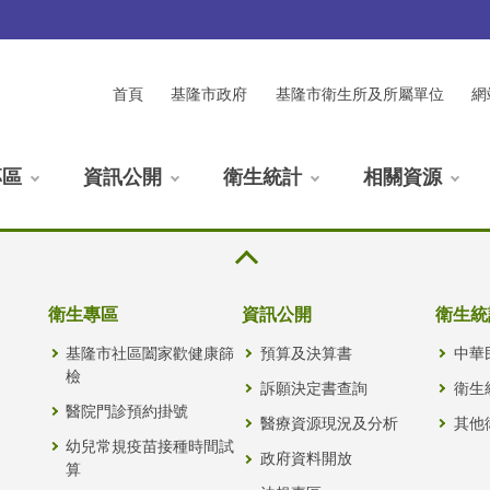
首頁
基隆市政府
基隆市衛生所及所屬單位
網
專區
資訊公開
衛生統計
相關資源
衛生專區
資訊公開
衛生統
基隆市社區闔家歡健康篩
預算及決算書
中華
檢
訴願決定書查詢
衛生
醫院門診預約掛號
醫療資源現況及分析
其他
幼兒常規疫苗接種時間試
政府資料開放
算