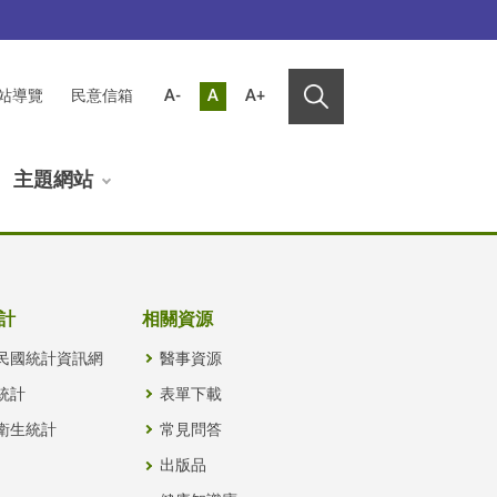
站導覽
民意信箱
A-
A
A+
主題網站
計
相關資源
民國統計資訊網
醫事資源
統計
表單下載
衛生統計
常見問答
出版品