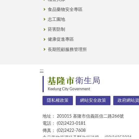
食品藥物安全專區
志工園地
菸害防制
健康促進專區
長期照顧服務管理所
:::
基隆市
衛生局
Keelung City Government
隱私權政策
網站安全政策
政府網站
地址：
201015 基隆市信義區信二路266號
電話：
(02)2423-0181
傳真：
(02)2422-7608
食品藥物管理科及醫政科請撥：
(02)24252221