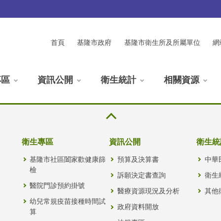
首頁
基隆市政府
基隆市衛生所及所屬單位
網
專區
資訊公開
衛生統計
相關資源
衛生專區
資訊公開
衛生統
基隆市社區闔家歡健康篩
預算及決算書
中華
檢
訴願決定書查詢
衛生
醫院門診預約掛號
醫療資源現況及分析
其他
幼兒常規疫苗接種時間試
政府資料開放
算