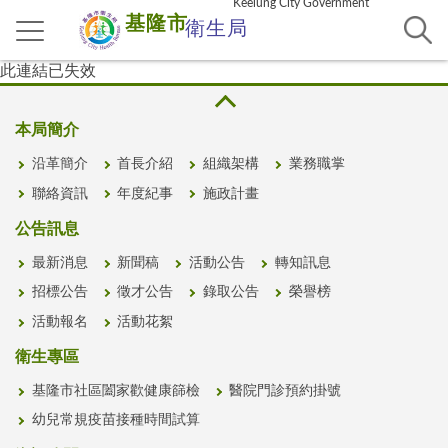
Keelung City Government
基隆市
衛生局
此連結已失效
本局簡介
沿革簡介
首長介紹
組織架構
業務職掌
聯絡資訊
年度紀事
施政計畫
公告訊息
最新消息
新聞稿
活動公告
轉知訊息
招標公告
徵才公告
錄取公告
榮譽榜
活動報名
活動花絮
衛生專區
基隆市社區闔家歡健康篩檢
醫院門診預約掛號
幼兒常規疫苗接種時間試算