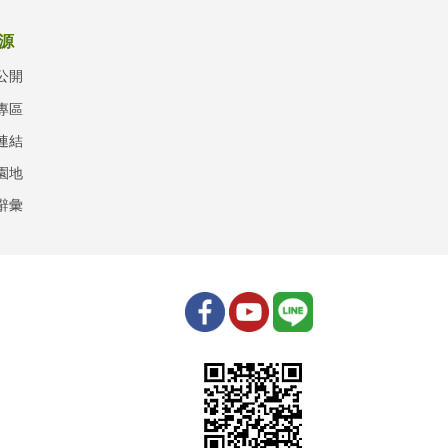
源
公開
專區
連結
園地
辭彙