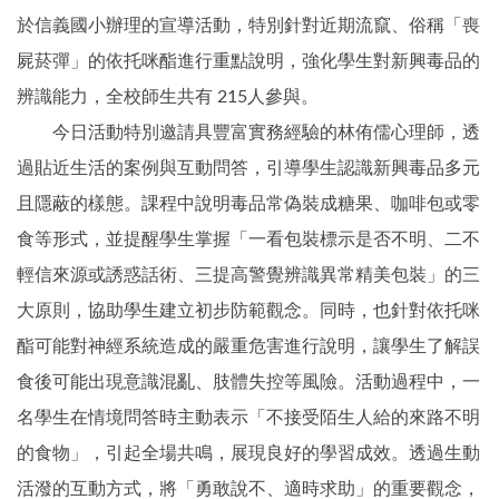
於信義國小辦理的宣導活動，特別針對近期流竄、俗稱「喪
屍菸彈」的依托咪酯進行重點說明，強化學生對新興毒品的
辨識能力，全校師生共有 215人參與。
今日活動特別邀請具豐富實務經驗的林侑儒心理師，透
過貼近生活的案例與互動問答，引導學生認識新興毒品多元
且隱蔽的樣態。課程中說明毒品常偽裝成糖果、咖啡包或零
食等形式，並提醒學生掌握「一看包裝標示是否不明、二不
輕信來源或誘惑話術、三提高警覺辨識異常精美包裝」的三
大原則，協助學生建立初步防範觀念。同時，也針對依托咪
酯可能對神經系統造成的嚴重危害進行說明，讓學生了解誤
食後可能出現意識混亂、肢體失控等風險。活動過程中，一
名學生在情境問答時主動表示「不接受陌生人給的來路不明
的食物」，引起全場共鳴，展現良好的學習成效。透過生動
活潑的互動方式，將「勇敢說不、適時求助」的重要觀念，