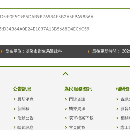
:E0E5C985DAB9B76984E5B2A5E9A9886A
34B64A0E24E1037A13B5668D4EC6C59
發布單位：基隆市衛生局醫政科
最後更新時間： 2026/
公告訊息
為民服務資訊
相關資
最新消息
門診資訊
資訊
新聞稿
醫療資源
影音
活動公告
表單檔案下載
相關
轉知訊息
常見問答
志工