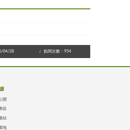
04/28
點閱次數：954
源
公開
專區
連結
園地