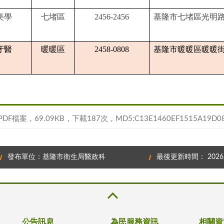
美學
七堵區
2456-2456
基隆市七堵區光明路
牙醫
暖暖區
2458-0808
基隆市暖暖區暖暖街2
PDF檔案，69.09KB，下載187次，MD5:C13E1460EF1515A19D08
發布單位：基隆市衛生局醫政科
最後更新時間： 2026/
公告訊息
為民服務資訊
相關資