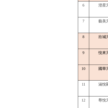
6
澄星
7
藝美
8
欣城
9
悅來
10
國華
11
涵悅
12
尊悅