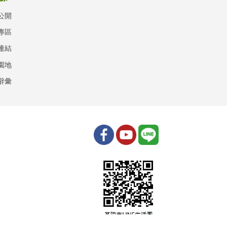
公開
專區
連結
園地
辭彙