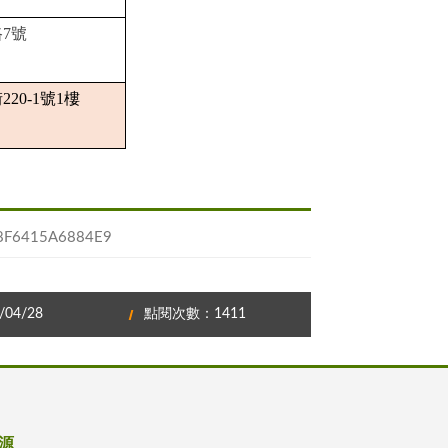
7號
20-1號1樓
F6415A6884E9
04/28
點閱次數：1411
源