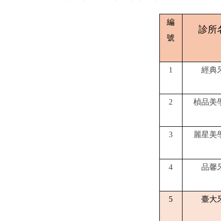
編
診所
號
1
經典
2
楨品美
3
麗星美
4
品馨
5
臺大