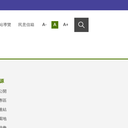
站導覽
民意信箱
A-
A
A+
源
公開
專區
連結
園地