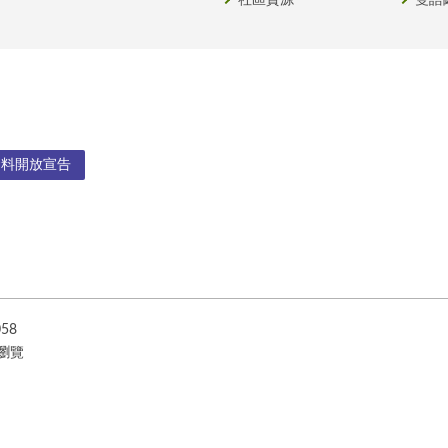
社區資源
雙語
資料開放宣告
058
e瀏覽