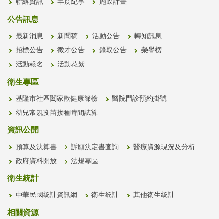
聯絡資訊
年度紀事
施政計畫
公告訊息
最新消息
新聞稿
活動公告
轉知訊息
招標公告
徵才公告
錄取公告
榮譽榜
活動報名
活動花絮
衛生專區
基隆市社區闔家歡健康篩檢
醫院門診預約掛號
幼兒常規疫苗接種時間試算
資訊公開
預算及決算書
訴願決定書查詢
醫療資源現況及分析
政府資料開放
法規專區
衛生統計
中華民國統計資訊網
衛生統計
其他衛生統計
相關資源