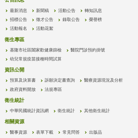
公告訊息
最新消息
新聞稿
活動公告
轉知訊息
招標公告
徵才公告
錄取公告
榮譽榜
活動報名
活動花絮
衛生專區
基隆市社區闔家歡健康篩檢
醫院門診預約掛號
幼兒常規疫苗接種時間試算
資訊公開
預算及決算書
訴願決定書查詢
醫療資源現況及分析
政府資料開放
法規專區
衛生統計
中華民國統計資訊網
衛生統計
其他衛生統計
相關資源
醫事資源
表單下載
常見問答
出版品