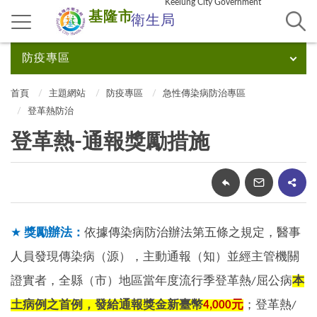
Keelung City Government
基隆市
衛生局
防疫專區
首頁
主題網站
防疫專區
急性傳染病防治專區
登革熱防治
登革熱-通報獎勵措施
★
獎勵辦法：
依據傳染病防治辦法第五條之規定，醫事
人員發現傳染病（源），主動通報（知）並經主管機關
證實者，全縣（市）地區當年度流行季登革熱
/
屈公病
本
土病例之首例，發給通報獎金新臺幣
4,000
元
；登革熱
/