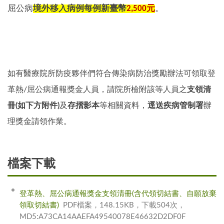
屈公病
境外移入病例每例新臺幣
2,500
元
。
如有醫療院所防疫夥伴們符合傳染病防治獎勵辦法可領取登
革熱/屈公病通報獎金人員，請院所檢附該等人員之
支領清
冊(如下方附件)
及
存摺影本
等相關資料，
逕送疾病管制署
辦
理獎金請領作業。
檔案下載
登革熱、屈公病通報獎金支領清冊(含代領切結書、自願放棄
領取切結書)
PDF檔案，148.15KB，下載504次，
MD5:A73CA14AAEFA49540078E46632D2DF0F