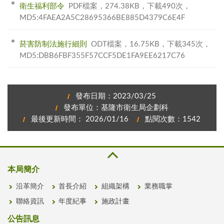
衛生福利部令
PDF檔案，274.38KB，下載490次，
MD5:4FAEA2A5C28695366BE885D4379C6E4F
菸害防制法施行細則
ODT檔案，16.75KB，下載345次，
MD5:DBB6FBF355F57CCF5DE1FA9EE6217C76
發布日期：2023/03/25
發布單位：基隆市衛生局企劃科
最後更新時間： 2026/01/16
點閱次數：1542
本局簡介
沿革簡介
首長介紹
組織架構
業務職掌
聯絡資訊
年度紀事
施政計畫
公告訊息