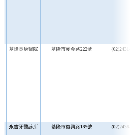
區
基隆長庚醫院
基隆市麥金路222號
(02)2431-3
區
永吉牙醫診所
基隆市復興路185號
(02)2436-7