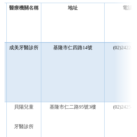
醫療機關名稱
地址
電話
區
成美牙醫診所
基隆市仁四路14號
(02)2422-1
區
貝陽兒童
基隆市仁二路95號3樓
(02)2425-8
牙醫診所