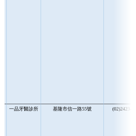
區
一品牙醫診所
基隆市信一路55號
(02)2423-7