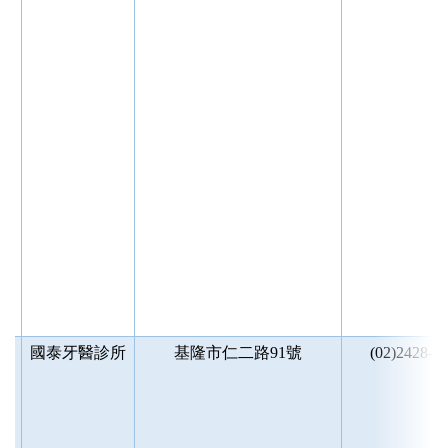
區
國泰牙醫診所
基隆市仁二路91號
(02)2428-2