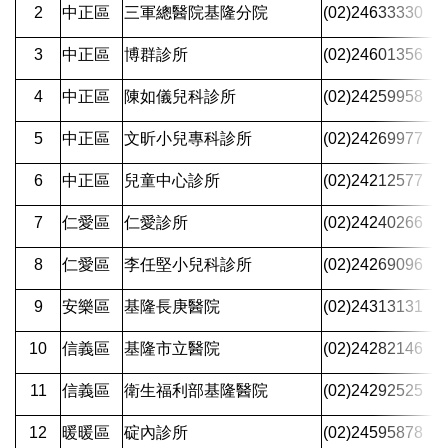
2
中正區
三軍總醫院基隆分院
(02)24633330
3
中正區
博群診所
(02)24601356
4
中正區
陳如儀兒科診所
(02)24259958
5
中正區
文昕小兒專科診所
(02)24269977
6
中正區
兒童中心診所
(02)24212577
7
仁愛區
仁愛診所
(02)24240266
8
仁愛區
李任堅小兒科診所
(02)24269096
9
安樂區
基隆長庚醫院
(02)24313131
10
信義區
基隆市立醫院
(02)24282146
11
信義區
衛生福利部基隆醫院
(02)24292525
12
暖暖區
碇內診所
(02)24595878