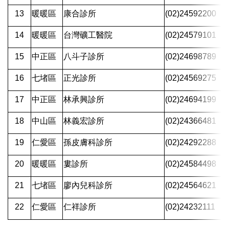
13
暖暖區
康合診所
(02)24592200
14
暖暖區
台灣礦工醫院
(02)24579101
15
中正區
八斗子診所
(02)24698789
16
七堵區
正光診所
(02)24569275
17
中正區
林承興診所
(02)24694199
18
中山區
林義宏診所
(02)24366481
19
仁愛區
孫皮膚科診所
(02)24292288
20
暖暖區
婁診所
(02)24584498
21
七堵區
廖內兒科診所
(02)24564621
22
仁愛區
仁祥診所
(02)24232111