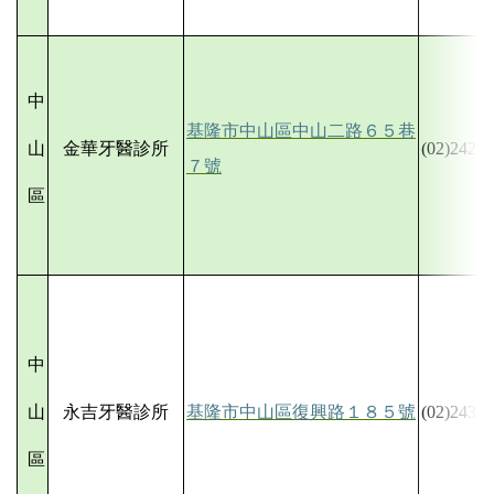
中
基隆市中山區中山二路６５巷
山
金華牙醫診所
(02)2422-
７號
區
中
山
永吉牙醫診所
基隆市中山區復興路１８５號
(02)2436-
區