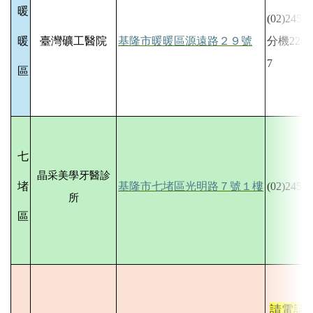
暖
(02)2457-
暖
臺灣礦工醫院
基隆市暖暖區源遠路２９號
分機226、
7
區
七
晶采美學牙醫診
堵
基隆市七堵區光明路７號１樓
(02)2456-
所
區
請電話