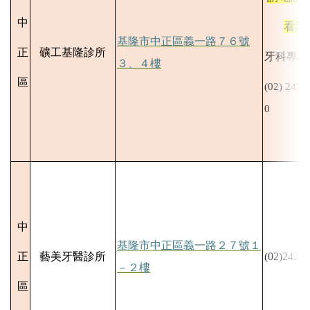
中
看診
基隆市中正區義一路７６號
正
礦工基隆診所
牙科專線
３、４樓
區
(02)
2428
0
中
基隆市中正區義一路２７號１
正
藝美牙醫診所
(02)2425-
－２樓
區