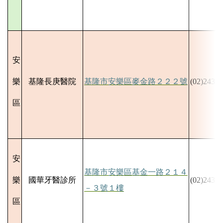
安
樂
基隆長庚醫院
基隆市安樂區麥金路２２２號
(02)2431-
區
安
基隆市安樂區基金一路２１４
樂
國華牙醫診所
(02)2432-
－３號１樓
區