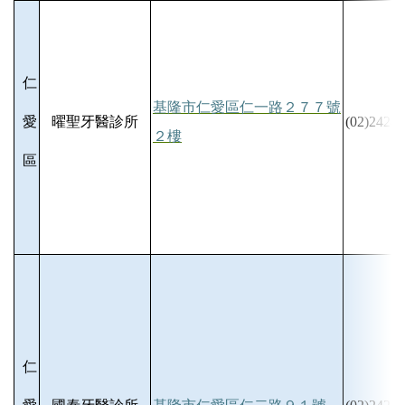
仁
基隆市仁愛區仁一路２７７號
愛
曜聖牙醫診所
(02)2424-
２樓
區
仁