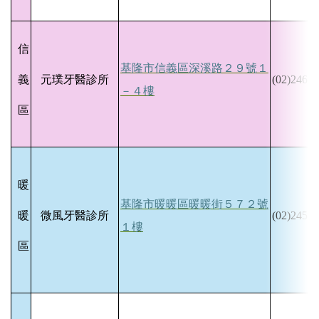
信
基隆市信義區深溪路２９號１
義
元璞牙醫診所
(02)2466-
－４樓
區
暖
基隆市暖暖區暖暖街５７２號
暖
微風牙醫診所
(02)2459-
１樓
區