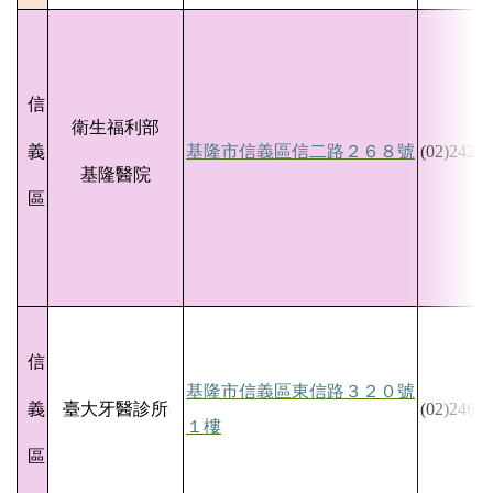
信
衛生福利部
義
基隆市信義區信二路２６８號
(02)2429-
基隆醫院
區
信
基隆市信義區東信路３２０號
義
臺大牙醫診所
(02)2465-
１樓
區