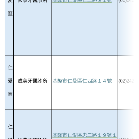
愛
國泰牙醫診所
基隆市仁愛區仁二路９１號
(02)2428-
區
仁
愛
成美牙醫診所
基隆市仁愛區仁四路１４號
(02)2422-
區
仁
基隆市仁愛區忠二路１９號１