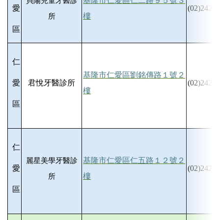
基隆市仁愛區仁二路９５號３
貝陽兒童牙醫診
愛
(02)2425-
樓
所
區
仁
基隆市仁愛區劉銘傳路１號２
愛
君悅牙醫診所
(02)2426-
樓
區
仁
基隆市仁愛區仁五路１２號２
麗星美學牙醫診
愛
(02)2425-
樓
所
區