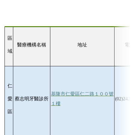
區
醫療機構名稱
地址
電話
域
仁
基隆市仁愛區仁二路１００號
愛
蔡志明牙醫診所
(02)2423-
１樓
區