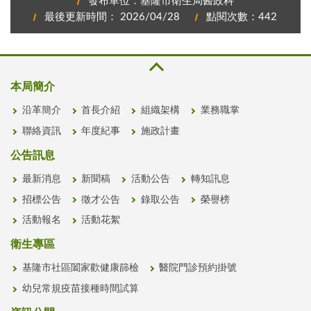
發布單位：基隆市衛生局醫政科
最後更新時間： 2026/04/28
點閱次數：442
本局簡介
沿革簡介
首長介紹
組織架構
業務職掌
聯絡資訊
年度紀事
施政計畫
公告訊息
最新消息
新聞稿
活動公告
轉知訊息
招標公告
徵才公告
錄取公告
榮譽榜
活動報名
活動花絮
衛生專區
基隆市社區闔家歡健康篩檢
醫院門診預約掛號
幼兒常規疫苗接種時間試算