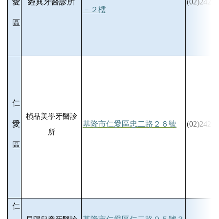
愛
經典牙醫診所
(02)2427-
－２樓
區
仁
楨品美學牙醫診
愛
基隆市仁愛區忠二路２６號
(02)2425-
所
區
仁