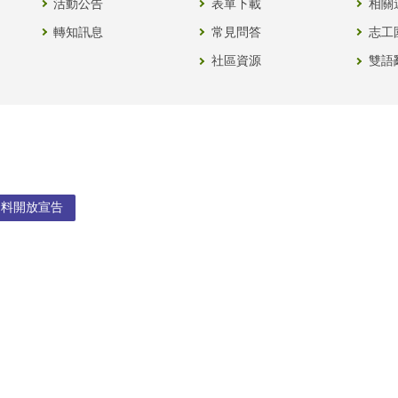
活動公告
表單下載
相關
轉知訊息
常見問答
志工
社區資源
雙語
資料開放宣告
032
e瀏覽