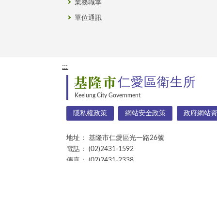
業務職掌
單位通訊
:::
基隆市
仁愛區衛生所
Keelung City Government
隱私權政策
網站安全政策
政府網站
地址：
基隆市仁愛區光一路26號
電話：
(02)2431-1592
傳真：
(02)2431-2338
更新日期：
2026/08/07
累計瀏覽人次：
227
©基隆市政府 版權所有 建議使用 Chrome 或 Edg