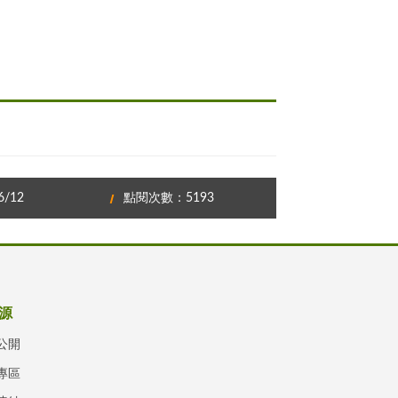
/12
點閱次數：5193
源
公開
專區