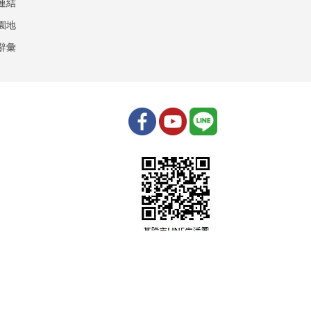
連結
園地
辭彙