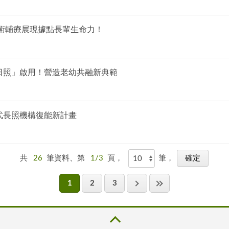
術輔療展現據點長輩生命力！
日照」啟用！營造老幼共融新典範
式長照機構復能新計畫
共
26
筆資料、第
1/3
頁，
筆，
1
2
3