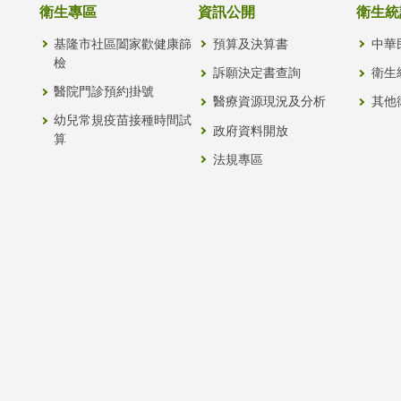
衛生專區
資訊公開
衛生統
基隆市社區闔家歡健康篩
預算及決算書
中華
檢
訴願決定書查詢
衛生
醫院門診預約掛號
醫療資源現況及分析
其他
幼兒常規疫苗接種時間試
政府資料開放
算
法規專區