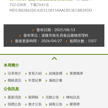
732.03KB，下載7641次，
MD5:B82862DC42E511B15AAACB13ECBB3FDD
發布日期：2025/08/13
發布單位：基隆市衛生局食品藥物管理科
最後更新時間： 2026/04/27
點閱次數：1507
本局簡介
沿革簡介
首長介紹
組織架構
業務職掌
聯絡資訊
年度紀事
施政計畫
公告訊息
最新消息
新聞稿
活動公告
轉知訊息
招標公告
徵才公告
錄取公告
榮譽榜