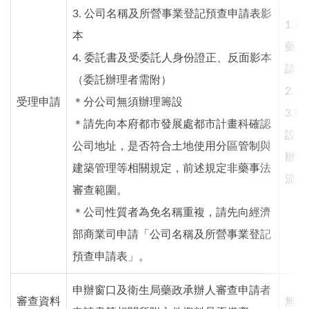
3. 公司名稱及所營事業登記預查申請表影
1.
本
藥商
4. 委託書及受委託人身份證正、反面影本
請書
（委託辦理者需附）
2. 
受理申請
＊分公司無須辦理籌設
3.
＊請先向本府都市發展處都市計畫科確認
設(
公司地址，是否符合土地使用分區管制與
辦業
建築管理等相關規定，前述規定非藥事法
流程
審查範圍。
＊公司性質者為免名稱重複，請先向經濟
部商業司申請「公司名稱及所營事業登記
預查申請表」。
申辦窗口及衛生局藥政承辦人審查申請者
審查資料
無