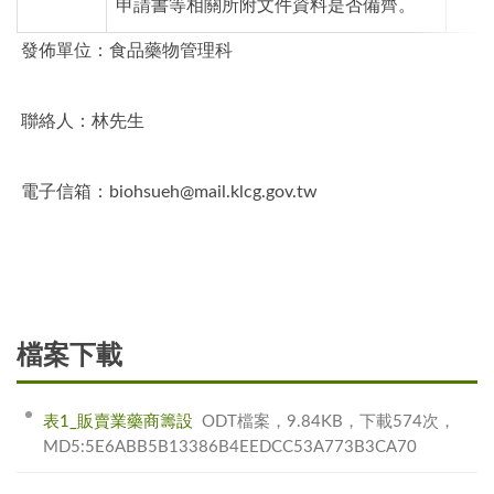
申請書等相關所附文件資料是否備齊。
發佈單位：食品藥物管理科
聯絡人：林先生
電子信箱：biohsueh@mail.klcg.gov.tw
檔案下載
表1_販賣業藥商籌設
ODT檔案，9.84KB，下載574次，
MD5:5E6ABB5B13386B4EEDCC53A773B3CA70